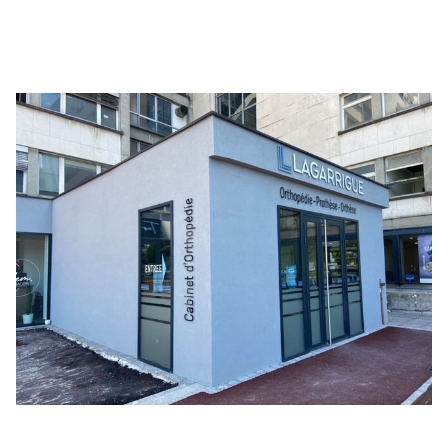
DE
VENTE
LAGARRIGUE
BY
EQWAL
MONTBELIARD