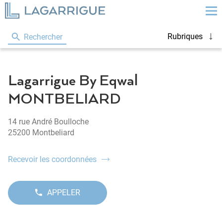
Rubriques
Rechercher
Lagarrigue By Eqwal
MONTBELIARD
14 rue André Boulloche
25200 Montbeliard
Recevoir les coordonnées
du
point
de
vente
APPELER
AFFICHER
Lagarrigue
LE
By
NUMÉRO
Eqwal