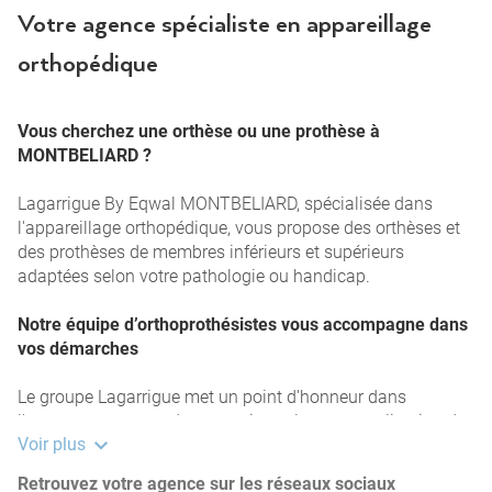
Votre agence spécialiste en appareillage
orthopédique
Vous cherchez une orthèse ou une prothèse à
MONTBELIARD ?
Lagarrigue By Eqwal MONTBELIARD, spécialisée dans
l'appareillage orthopédique, vous propose des orthèses et
des prothèses de membres inférieurs et supérieurs
adaptées selon votre pathologie ou handicap.
Notre équipe d’orthoprothésistes vous accompagne dans
vos démarches
Le groupe Lagarrigue met un point d'honneur dans
l'accompagnement de ses patients, la personnalisation de
Voir plus
ses appareils orthopédiques… et se bat pour l'équité et
l'égalité des personnes en situation de handicap. Nos
Retrouvez votre agence sur les réseaux sociaux