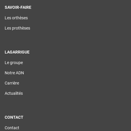
SAVOIR-FAIRE
(ouvre
Les orthèses
dans
une
(ouvre
Les prothèses
nouvelle
dans
fenêtre)
une
nouvelle
fenêtre)
LAGARRIGUE
(ouvre
Le groupe
dans
une
(ouvre
Notre ADN
nouvelle
dans
fenêtre)
une
(ouvre
Carrière
nouvelle
dans
fenêtre)
une
(ouvre
Actualités
nouvelle
dans
fenêtre)
une
nouvelle
fenêtre)
CONTACT
(ouvre
Contact