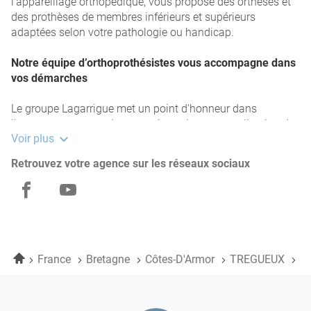
l'appareillage orthopédique, vous propose des orthèses et
des prothèses de membres inférieurs et supérieurs
adaptées selon votre pathologie ou handicap.
Notre équipe d’orthoprothésistes vous accompagne dans
vos démarches
Le groupe Lagarrigue met un point d'honneur dans
l'accompagnement de ses patients, la personnalisation de
Voir plus
ses appareils orthopédiques… et se bat pour l'équité et
l'égalité des personnes en situation de handicap. Nos
Retrouvez votre agence sur les réseaux sociaux
appareils sont entièrement réalisés sur mesure et nos
orthopédistes de TREGUEUX sauront vous conseiller pour
Lagarrigue
Lagarrigue
trouver le matériel qui correspond à votre besoin.
by
by
L'agence Lagarrigue by Eqwal TREGUEUX propose une
Eqwal
Eqwal
large gamme d'orthèses et de prothèses
Accueil
France
Bretagne
Côtes-D'Armor
TREGUEUX
L
TREGUEUX
TREGUEUX
Les orthèses, plus souvent appelées "attelles"
sont
destinées à maintenir et aider à compenser un membre
blessé ou amoindri suite à une blessure ou des douleurs