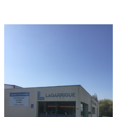
DE
VENTE
LAGARRIGUE
BY
EQWAL
TREGUEUX