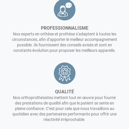
chroniques. Notre agence Lagarrigue by Eqwal TREGUEUX
propose des attelles pour n'importe quelle partie du corps
(orthèse de jambe, cheville, pied, poignet, bras, corset,
minerve...).
PROFESSIONNALISME
N'hésitez pas à nous contacter pour plus d'informations.
Nos experts en orthèse et prothèse s’adaptent à toutes les
circonstances, afin d’apporter le meilleur accompagnement
Les prothèses
sont quant à elles prévues pour remplacer
possible. Ils fournissent des conseils avisés et sont en
un membre défaillant ou perdu suite à un accident ou une
constante évolution pour proposer les meilleurs appareils.
amputation.
Nous offrons une gamme complète de prothèses pour vous
aider à retrouver votre autonomie (jambe, pied, main, bras,
épaule, doigts...) de différents types : esthétiques,
mécaniques, fonctionnelles, myoélectriques.
QUALITÉ
Tous nos appareils orthopédiques sont entièrement
Nos orthoprothésistes mettent tout en œuvre pour fournir
personnalisables.
des prestations de qualité afin que le patient se sente en
pleine confiance. C’est pour cela que nous travaillons au
quotidien avec des partenaires performants pour offrir une
réactivité irréprochable.