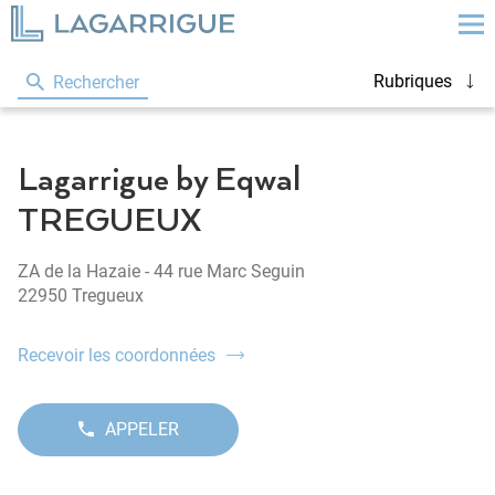
Rubriques
Rechercher
Lagarrigue by Eqwal
TREGUEUX
ZA de la Hazaie - 44 rue Marc Seguin
22950 Tregueux
Recevoir les coordonnées
du
point
de
vente
APPELER
AFFICHER
Lagarrigue
LE
by
NUMÉRO
Eqwal