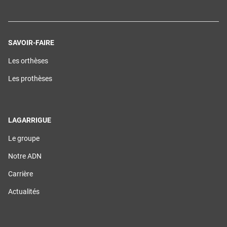
SAVOIR-FAIRE
(ouvre
Les orthèses
dans
une
(ouvre
Les prothèses
nouvelle
dans
fenêtre)
une
nouvelle
fenêtre)
LAGARRIGUE
(ouvre
Le groupe
dans
une
(ouvre
Notre ADN
nouvelle
dans
fenêtre)
une
(ouvre
Carrière
nouvelle
dans
fenêtre)
une
(ouvre
Actualités
nouvelle
dans
fenêtre)
une
nouvelle
fenêtre)