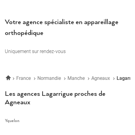
LAGARRIGUE
AGNEAUX
Votre agence spécialiste en appareillage
orthopédique
Uniquement sur rendez-vous
Accueil
France
Normandie
Manche
Agneaux
Lagarr
Les agences Lagarrigue proches de
Agneaux
Yquelon