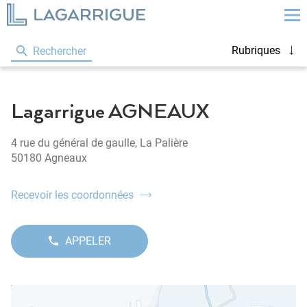
Rubriques
Rechercher
Lagarrigue AGNEAUX
4 rue du général de gaulle, La Palière
50180 Agneaux
Recevoir les coordonnées
du
point
de
vente
APPELER
AFFICHER
Lagarrigue
LE
AGNEAUX
NUMÉRO
DE
TÉLÉPHONE