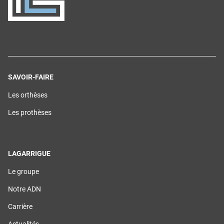
SAVOIR-FAIRE
(ouvre
Les orthèses
dans
une
(ouvre
Les prothèses
nouvelle
dans
fenêtre)
une
nouvelle
fenêtre)
LAGARRIGUE
(ouvre
Le groupe
dans
une
(ouvre
Notre ADN
nouvelle
dans
fenêtre)
une
(ouvre
Carrière
nouvelle
dans
fenêtre)
une
(ouvre