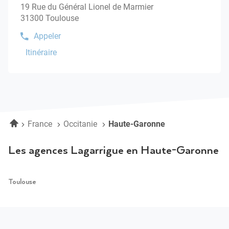
vente
Orthèse
19 Rue du Général Lionel de Marmier
Lagarrigue
ENTRÉE
:
TOULOUSE
31300 Toulouse
pour
Orthèse
obtenir
Appeler
Afficher
de
le
Itinéraire
plus
jusqu'au
numéro
amples
point
de
informations
téléphone
de
du
vente
point
Lagarrigue
de
TOULOUSE
vente
Accueil
France
Occitanie
Haute-Garonne
Prothèse
Lagarrigue
TOULOUSE
Prothèse
Les agences Lagarrigue en Haute-Garonne
Toulouse