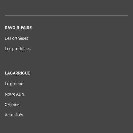
SAVOIR-FAIRE
(ouvre
Les orthèses
dans
une
(ouvre
Les prothèses
nouvelle
dans
fenêtre)
une
nouvelle
fenêtre)
LAGARRIGUE
(ouvre
Le groupe
dans
une
(ouvre
Notre ADN
nouvelle
dans
fenêtre)
une
(ouvre
Carrière
nouvelle
dans
fenêtre)
une
(ouvre
Actualités
nouvelle
dans
fenêtre)
une
nouvelle