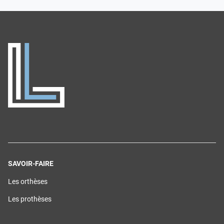
SAVOIR-FAIRE
(ouvre
Les orthèses
dans
une
(ouvre
Les prothèses
nouvelle
dans
fenêtre)
une
nouvelle