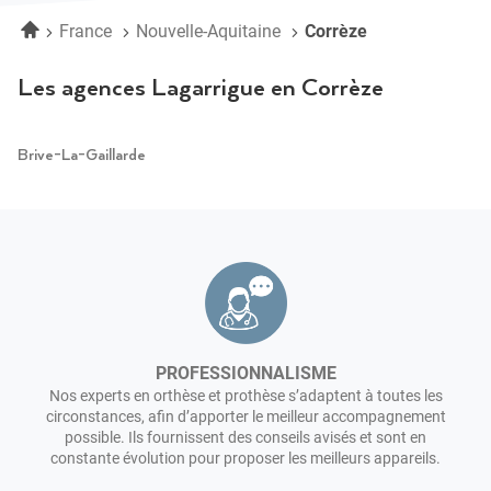
By
vente
Accueil
France
Nouvelle-Aquitaine
Corrèze
Eqwal
Lagarrigue
BRIVE-
By
Eqwal
LA-
Les agences Lagarrigue en Corrèze
BRIVE-
GAILLARDE
LA-
GAILLARDE
Brive-La-Gaillarde
PROFESSIONNALISME
Nos experts en orthèse et prothèse s’adaptent à toutes les
circonstances, afin d’apporter le meilleur accompagnement
possible. Ils fournissent des conseils avisés et sont en
constante évolution pour proposer les meilleurs appareils.