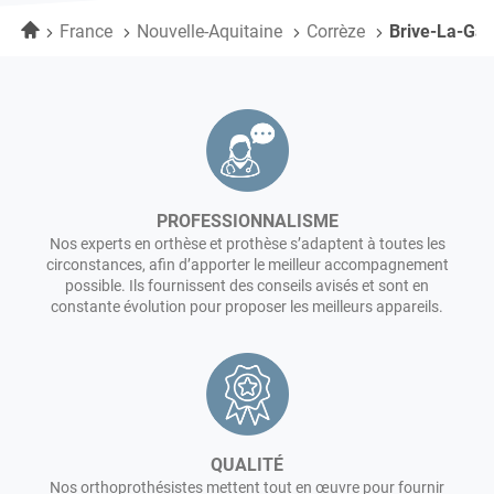
By
vente
Accueil
France
Nouvelle-Aquitaine
Corrèze
Brive-La-Gai
Eqwal
Lagarrigue
BRIVE-
By
Eqwal
LA-
BRIVE-
GAILLARDE
LA-
GAILLARDE
PROFESSIONNALISME
Nos experts en orthèse et prothèse s’adaptent à toutes les
circonstances, afin d’apporter le meilleur accompagnement
possible. Ils fournissent des conseils avisés et sont en
constante évolution pour proposer les meilleurs appareils.
QUALITÉ
Nos orthoprothésistes mettent tout en œuvre pour fournir