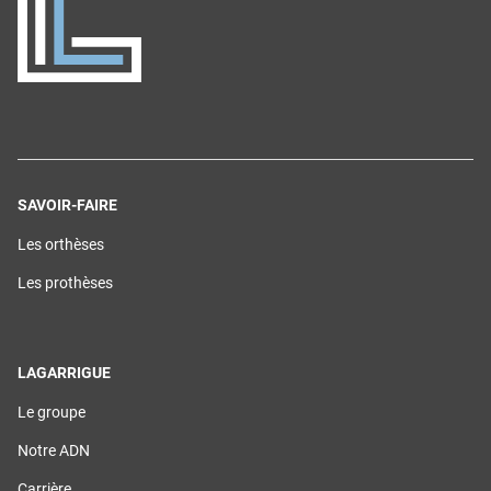
SAVOIR-FAIRE
(ouvre
Les orthèses
dans
une
(ouvre
Les prothèses
nouvelle
dans
fenêtre)
une
nouvelle
fenêtre)
LAGARRIGUE
(ouvre
Le groupe
dans
une
(ouvre
Notre ADN
nouvelle
dans
fenêtre)
une
(ouvre
Carrière