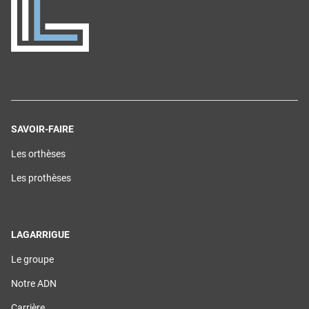
SAVOIR-FAIRE
(ouvre
Les orthèses
dans
une
(ouvre
Les prothèses
nouvelle
dans
fenêtre)
une
nouvelle
fenêtre)
LAGARRIGUE
(ouvre
Le groupe
dans
une
(ouvre
Notre ADN
nouvelle
dans
fenêtre)
une
(ouvre
Carrière